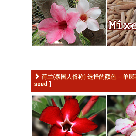
荷兰(泰国人俗称) 选择的颜色 - 单层花种子 [ Ob
seed ]