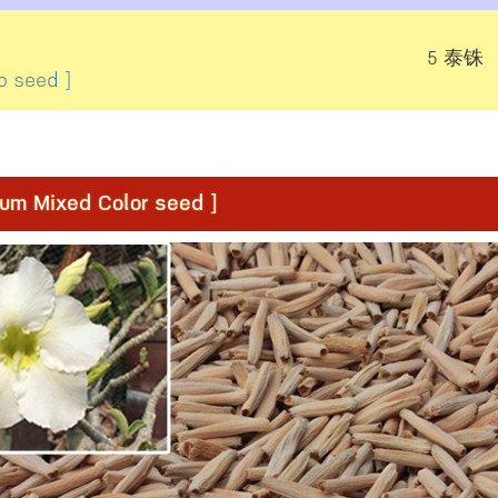
5 泰铢
o seed ]
ixed Color seed ]