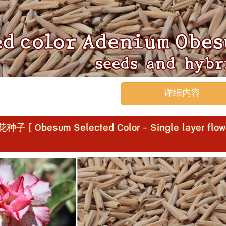
详细内容
esum Selected Color - Single layer flow