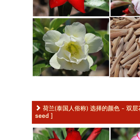
荷兰(泰国人俗称) 选择的颜色 - 双层花种子 [ O
seed ]