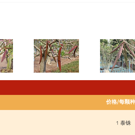
价格/每颗
1 泰铢